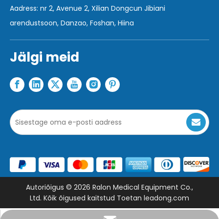
Aadress: nr 2, Avenue 2, Xilian Dongcun Jibiani
arendustsoon, Danzao, Foshan, Hiina
Jälgi meid
Autoriõigus ©
2026
Ralon Medical Equipment Co.,
Ltd. Kõik õigused kaitstud Toetan
leadong.com