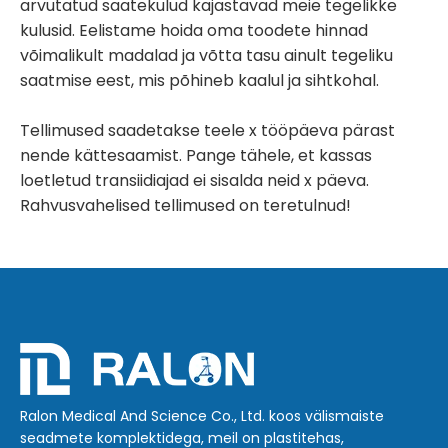
arvutatud saatekulud kajastavad meie tegelikke
kulusid. Eelistame hoida oma toodete hinnad
võimalikult madalad ja võtta tasu ainult tegeliku
saatmise eest, mis põhineb kaalul ja sihtkohal.
Tellimused saadetakse teele x tööpäeva pärast
nende kättesaamist. Pange tähele, et kassas
loetletud transiidiajad ei sisalda neid x päeva.
Rahvusvahelised tellimused on teretulnud!
Ralon Medical And Science Co., Ltd. koos välismaiste
seadmete komplektidega, meil on plastitehas,