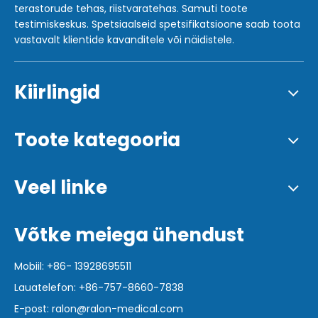
terastorude tehas, riistvaratehas. Samuti toote
testimiskeskus. Spetsiaalseid spetsifikatsioone saab toota
vastavalt klientide kavanditele või näidistele.
Kiirlingid
Toote kategooria
Veel linke
Võtke meiega ühendust
Mobiil: +86- 13928695511
Lauatelefon: +86-757-8660-7838
E-post:
ralon@ralon-medical.com