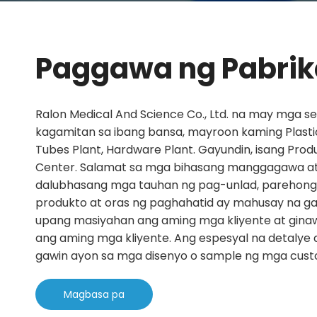
Paggawa ng Pabrik
Ralon Medical And Science Co., Ltd. na may mga se
kagamitan sa ibang bansa, mayroon kaming Plastic
Tubes Plant, Hardware Plant. Gayundin, isang Prod
Center. Salamat sa mga bihasang manggagawa a
dalubhasang mga tauhan ng pag-unlad, parehong 
produkto at oras ng paghahatid ay mahusay na g
upang masiyahan ang aming mga kliyente at gin
ang aming mga kliyente. Ang espesyal na detalye
gawin ayon sa mga disenyo o sample ng mga cust
Magbasa pa