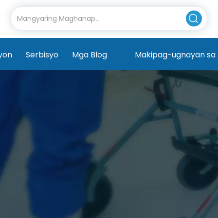
yon
Serbisyo
Mga Blog
Makipag-ugnayan sa