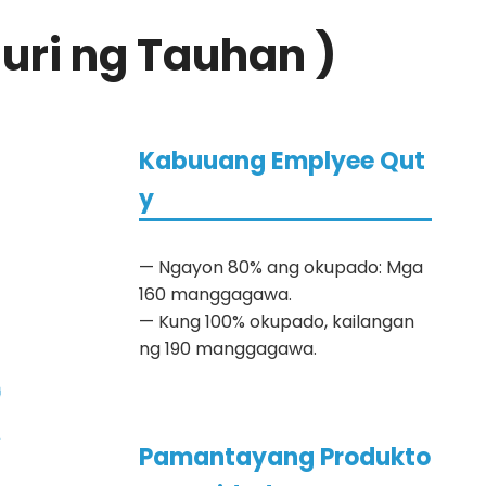
uri ng Tauhan )
Kabuuang Emplyee Qut
y
— Ngayon 80% ang okupado: Mga
160 manggagawa.
— Kung 100% okupado, kailangan
ng 190 manggagawa.
Pamantayang Produkto