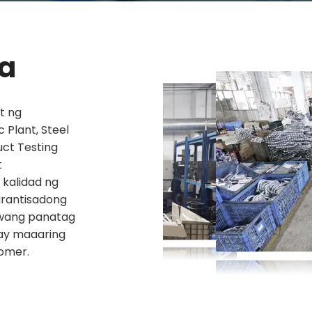
a
t ng
 Plant, Steel
uct Testing
t
kalidad ng
arantisadong
awang panatag
 ay maaaring
omer.