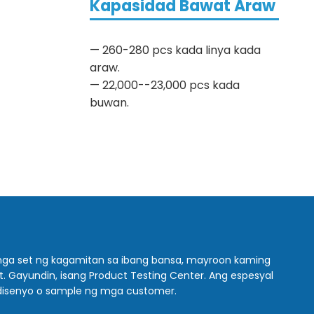
Kapasidad Bawat Araw
— 260-280 pcs kada linya kada
araw.
— 22,000--23,000 pcs kada
buwan.
 mga set ng kagamitan sa ibang bansa, mayroon kaming
ant. Gayundin, isang Product Testing Center. Ang espesyal
disenyo o sample ng mga customer.