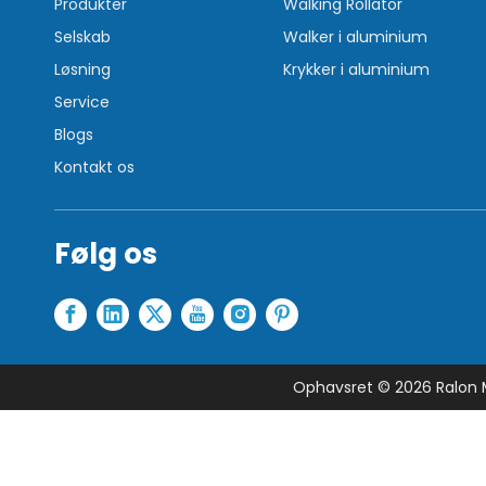
Produkter
Walking Rollator
Selskab
Walker i aluminium
Løsning
Krykker i aluminium
Service
Blogs
Kontakt os
Følg os
Ophavsret ©
2026
Ralon M