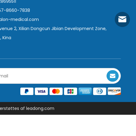
28695511
757-8660-7838
alon-medical.com
Amilla
Avenue 2, Xilian Dongcun Jibian Development Zone,
Carol.l
, Kina
Ralon@
derstøttes af
leadong.com