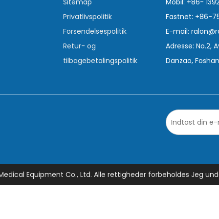
Sitemap
Mobil: +86- 139
Privatlivspolitik
Fastnet: +86-
Forsendelsespolitik
E-mail:
ralon@r
Retur- og
Adresse: No.2, 
tilbagebetalingspolitik
Danzao, Foshan
edical Equipment Co., Ltd. Alle rettigheder forbeholdes Jeg un