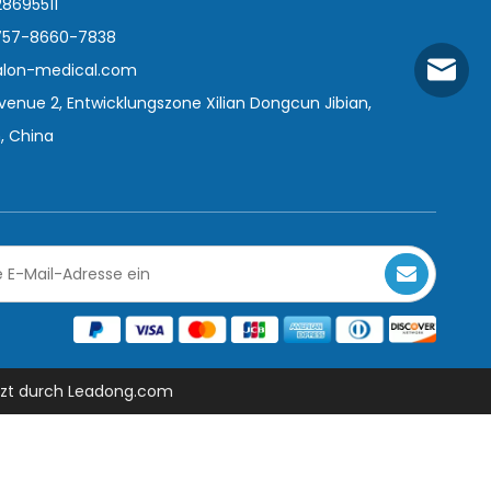
28695511
-757-8660-7838
alon-medical.com
Amilla
 Avenue 2, Entwicklungszone Xilian Dongcun Jibian,
Carol.l
, China
Ralon@
tzt durch
Leadong.com