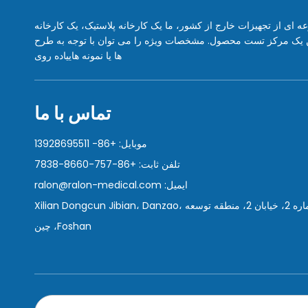
Ralon Medical And Sci. با مجموعه ای از تجهیزات خارج از کشور، ما یک کارخانه پلاستیک، یک کارخانه
ین یک مرکز تست محصول. مشخصات ویژه را می توان با توجه به طرح
ها یا نمونه هاییاده روی
تماس با ما
موبایل: +86- 13928695511
تلفن ثابت: +86-757-8660-7838
ایمیل:
ralon@ralon-medical.com
آدرس: شماره 2، خیابان 2، منطقه توسعه Xilian Dongcun Jibian، Danzao،
Foshan، چین