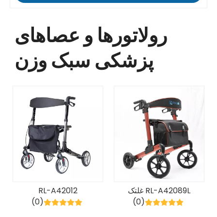
رولاتورها و عصاهای
پزشکی سبک وزن
RL-A42089L غلتک
RL-A42012
(0)
(0)
آلومینیومی تاشو سبک وزن و
کارکرد آسان