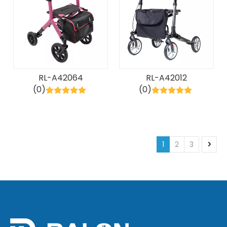
RL-A42064
RL-A42012
(0)
(0)
1
2
3