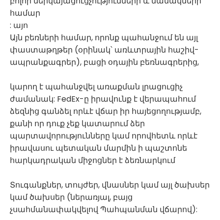
բոլոր ներկայացուցչությունների և նամակների
համար
: այո
Այն բեռների համար, որոնք պահանջում են այլ
փաստաթղթեր (օրինակ՝ առևտրային հաշիվ-
ապրանքագրեր), բացի օդային բեռնագրերից,
կարող է պահանջվել առաքման լրացուցիչ
ժամանակ: FedEx-ը իրավունք է վերապահում
ձեզնից գանձել որևէ վճար իր հայեցողությամբ,
քանի որ դուք չեք կատարում ձեր
պարտավորությունները կամ որովհետև որևէ
իրավասու պետական ​​մարմին ի պաշտոնե
հարկադրական միջոցներ է ձեռնարկում
Տուգանքներ, տույժեր, վնասներ կամ այլ ծախսեր
կամ ծախսեր (ներառյալ, բայց
չսահմանափակվելով Պահպանման վճարով):